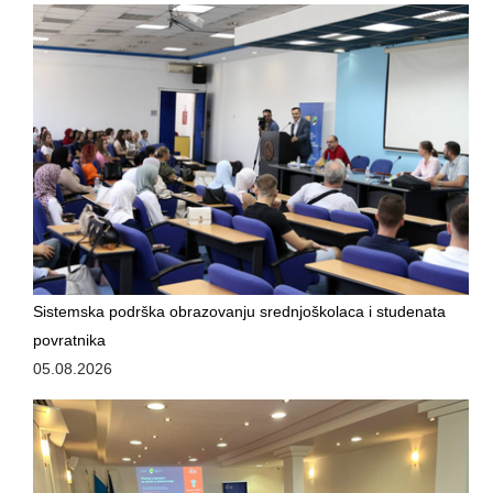
JAVNE USTANOVE
CENTRI ZA SOCIJALNI RAD
DOKUMENTI
ZAKONI I PODZAKONSKI AKTI
OBRASCI
OSTALO
JAVNE NABAVKE
Sistemska podrška obrazovanju srednjoškolaca i studenata
povratnika
STRATEŠKI DOKUMENTI
05.08.2026
KONTAKT