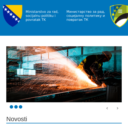
KONKURSI I JAVNI POZIVI
OBAVJEŠTENJA I REZULTATI
RAD I ZAPOŠLJAVANJE
INFORMACIJE
SLUŽBA ZA ZAPOŠLJAVANJE
POVRATAK
INFORMACIJE/PROGRAMI
JAVNI POZIVI
SOCIJALNA ZAŠTITA
INFORMACIJE
Novosti