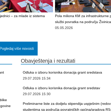
ajednici – za mlade iz sistema
Pola miliona KM za infrastrukturne 
službi povratka na području Živinica
05.05.2026
Pogledaj više novosti
Obavještenja i rezultati
ant
Odluka o izboru korisnika donacija grant sredstava
29.07.2026 15:34
Odluka o izboru korisnika donacija grant sredstav
29.07.2026 15:30
blike
Preliminarne liste za dodjelu stipendija uspješnim (redo
egovine
studentima sa područja povratničkih općina/gradova RS