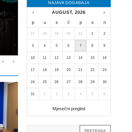
NAJAVA DOGAĐAJA
‹
AUGUST, 2026
›
p
u
s
č
p
s
n
27
28
29
30
31
1
2
3
4
5
6
7
8
9
10
11
12
13
14
15
16
17
18
19
20
21
22
23
24
25
26
27
28
29
30
31
1
2
3
4
5
6
Mjesečni pregled