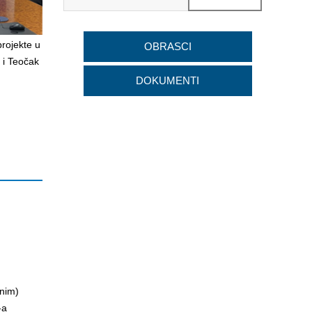
projekte u
OBRASCI
 i Teočak
DOKUMENTI
vnim)
-a