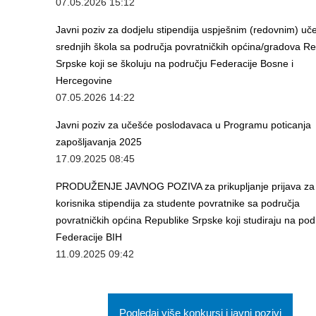
07.05.2026 15:12
Javni poziv za dodjelu stipendija uspješnim (redovnim) uč
srednjih škola sa područja povratničkih općina/gradova R
Srpske koji se školuju na području Federacije Bosne i
Hercegovine
07.05.2026 14:22
Javni poziv za učešće poslodavaca u Programu poticanja
zapošljavanja 2025
17.09.2025 08:45
PRODUŽENJE JAVNOG POZIVA za prikupljanje prijava za 
korisnika stipendija za studente povratnike sa područja
povratničkih općina Republike Srpske koji studiraju na pod
Federacije BIH
11.09.2025 09:42
Pogledaj više konkursi i javni pozivi