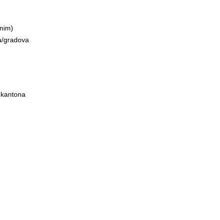
vnim)
na/gradova
 kantona