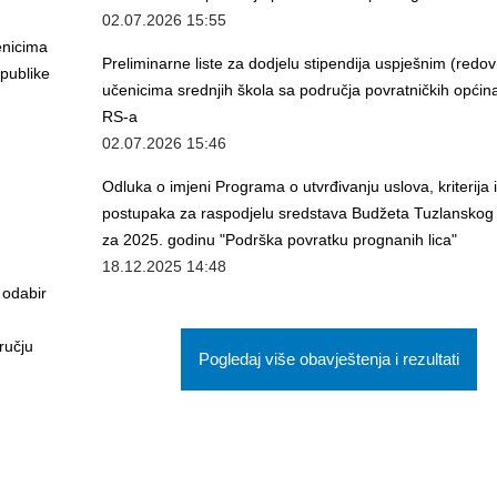
02.07.2026 15:55
enicima
Preliminarne liste za dodjelu stipendija uspješnim (redo
epublike
učenicima srednjih škola sa područja povratničkih opći
RS-a
02.07.2026 15:46
Odluka o imjeni Programa o utvrđivanju uslova, kriterija i
postupaka za raspodjelu sredstava Budžeta Tuzlanskog
za 2025. godinu "Podrška povratku prognanih lica"
18.12.2025 14:48
odabir
ručju
Pogledaj više obavještenja i rezultati