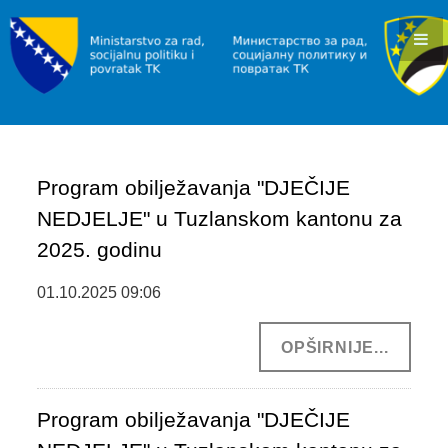
KONKURSI I JAVNI POZIVI
OBAVJEŠTENJA I REZULTATI
RAD I ZAPOŠLJAVANJE
INFORMACIJE
Program obilježavanja "DJEČIJE
SLUŽBA ZA ZAPOŠLJAVANJE
NEDJELJE" u Tuzlanskom kantonu za
POVRATAK
2025. godinu
INFORMACIJE/PROGRAMI
01.10.2025 09:06
JAVNI POZIVI
OPŠIRNIJE...
SOCIJALNA ZAŠTITA
INFORMACIJE
Program obilježavanja "DJEČIJE