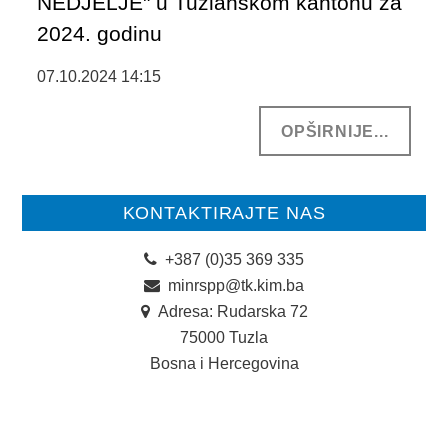
NEDJELJE" u Tuzlanskom kantonu za
JAVNE USTANOVE
2024. godinu
CENTRI ZA SOCIJALNI RAD
07.10.2024 14:15
DOKUMENTI
OPŠIRNIJE...
ZAKONI I PODZAKONSKI AKTI
OBRASCI
KONTAKTIRAJTE NAS
OSTALO
+387 (0)35 369 335
JAVNE NABAVKE
minrspp@tk.kim.ba
STRATEŠKI DOKUMENTI
Adresa: Rudarska 72
75000 Tuzla
KONTAKT
Bosna i Hercegovina