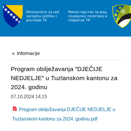
KONKURSI I JAVNI POZIVI
OBAVJEŠTENJA I REZULTATI
RAD I ZAPOŠLJAVANJE
INFORMACIJE
Informacije
SLUŽBA ZA ZAPOŠLJAVANJE
POVRATAK
Program obilježavanja "DJEČIJE
NEDJELJE" u Tuzlanskom kantonu za
INFORMACIJE/PROGRAMI
2024. godinu
JAVNI POZIVI
07.10.2024 14:15
SOCIJALNA ZAŠTITA
Program obilježavanja DJEČIJE NEDJELJE u
INFORMACIJE
Tuzlanskom kantonu za 2024. godinu.pdf