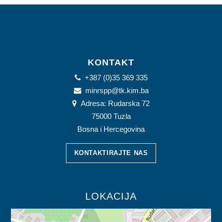
JAVNE USTANOVE
CENTRI ZA SOCIJALNI RAD
DOKUMENTI
KONTAKT
ZAKONI I PODZAKONSKI AKTI
+387 (0)35 369 335
OBRASCI
minrspp@tk.kim.ba
Adresa: Rudarska 72
OSTALO
75000 Tuzla
Bosna i Hercegovina
JAVNE NABAVKE
KONTAKTIRAJTE NAS
STRATEŠKI DOKUMENTI
KONTAKT
LOKACIJA