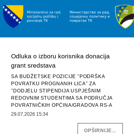
KONKURSI I JAVNI POZIVI
OBAVJEŠTENJA I REZULTATI
RAD I ZAPOŠLJAVANJE
INFORMACIJE
Odluka o izboru korisnika donacija
SLUŽBA ZA ZAPOŠLJAVANJE
grant sredstava
POVRATAK
SA BUDŽETSKE POZICIJE "PODRŠKA
INFORMACIJE/PROGRAMI
POVRATKU PROGNANIH LICA" ZA
"DODJELU STIPENDIJA USPJEŠNIM
JAVNI POZIVI
REDOVNIM STUDENTIMA SA PODRUČJA
POVRATNIČKIH OPĆINA/GRADOVA RS-A
SOCIJALNA ZAŠTITA
29.07.2026 15:34
INFORMACIJE
OPŠIRNIJE...