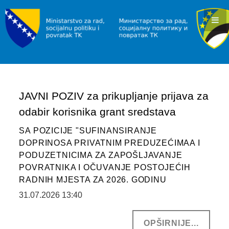
KONKURSI I JAVNI POZIVI
OBAVJEŠTENJA I REZULTATI
RAD I ZAPOŠLJAVANJE
INFORMACIJE
JAVNI POZIV za prikupljanje prijava za
SLUŽBA ZA ZAPOŠLJAVANJE
odabir korisnika grant sredstava
POVRATAK
SA POZICIJE "SUFINANSIRANJE
INFORMACIJE/PROGRAMI
DOPRINOSA PRIVATNIM PREDUZEĆIMAA I
PODUZETNICIMA ZA ZAPOŠLJAVANJE
JAVNI POZIVI
POVRATNIKA I OČUVANJE POSTOJEĆIH
RADNIH MJESTA ZA 2026. GODINU
SOCIJALNA ZAŠTITA
31.07.2026 13:40
INFORMACIJE
OPŠIRNIJE...