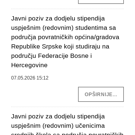
JAVNE USTANOVE
CENTRI ZA SOCIJALNI RAD
Javni poziv za dodjelu stipendija
uspješnim (redovnim) studentima sa
DOKUMENTI
područja povratničkih općina/gradova
ZAKONI I PODZAKONSKI AKTI
Republike Srpske koji studiraju na
OBRASCI
području Federacije Bosne i
Hercegovine
OSTALO
07.05.2026 15:12
JAVNE NABAVKE
STRATEŠKI DOKUMENTI
OPŠIRNIJE...
KONTAKT
Javni poziv za dodjelu stipendija
uspješnim (redovnim) učenicima
srednjih škola sa područja povratničkih