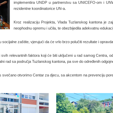
implementira UNDP u partnerstvu sa UNICEFO-om i UNWO
rezidentne koordinatorice UN-a.
Kroz realizaciju Projekta, Vlada Tuzlanskog kantona je za
neophodnu opremu i učila, te obezbijedila adekvatnu edukaci
cijalne zaštite, vjerujući da će vrlo brzo polučiti rezultate i opravda
 svih relevantnih faktora koji će biti uključeni u rad samog Centra, o
ni rad sa područja Tuzlanskog kantona, pa sve do određenih odgojno-
as svečano otvorimo Centar za djecu, sa akcentom na prevenciju po