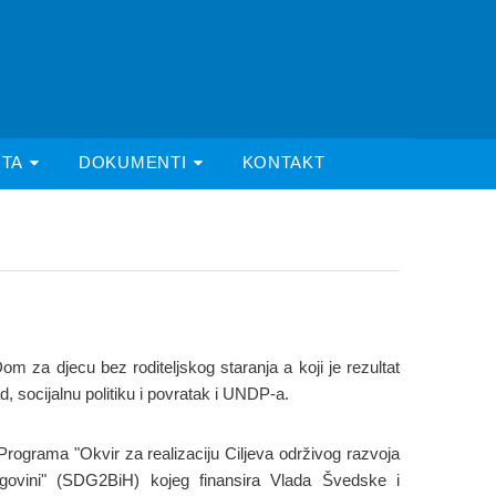
ITA
DOKUMENTI
KONTAKT
 za djecu bez roditeljskog staranja a koji je rezultat
 socijalnu politiku i povratak i UNDP-a.
 Programa "Okvir za realizaciju Ciljeva održivog razvoja
egovini" (SDG2BiH) kojeg finansira Vlada Švedske i