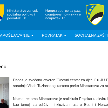
ZAPOŠLJAVANJE
POVRATAK
SOCIJALNA ZAŠT
ecu
Danas je svečano otvoren "Dnevni centar za djecu" u JU Dom
saradnje Vlade Tuzlanskog kantona preko Ministarstva za rad,
Naime, resorno Ministarstvo je realiziralo Projekat u okviru
kao temelj za održiv i inkluzivan rast u Bosni i Herc