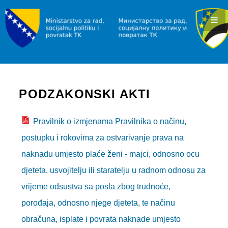
KONKURSI I JAVNI POZIVI
OBAVJEŠTENJA I REZULTATI
RAD I ZAPOŠLJAVANJE
INFORMACIJE
PODZAKONSKI AKTI
SLUŽBA ZA ZAPOŠLJAVANJE
POVRATAK
Pravilnik o izmjenama Pravilnika o načinu,
postupku i rokovima za ostvarivanje prava na
INFORMACIJE/PROGRAMI
naknadu umjesto plaće ženi - majci, odnosno ocu
JAVNI POZIVI
djeteta, usvojitelju ili staratelju u radnom odnosu za
SOCIJALNA ZAŠTITA
vrijeme odsustva sa posla zbog trudnoće,
porođaja, odnosno njege djeteta, te načinu
INFORMACIJE
obračuna, isplate i povrata naknade umjesto