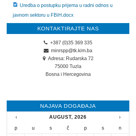
Uredba o postupku prijema u radni odnos u
javnom sektoru u FBiH.docx
KONTAKTIRAJTE NAS
+387 (0)35 369 335
minrspp@tk.kim.ba
Adresa: Rudarska 72
75000 Tuzla
Bosna i Hercegovina
NAJAVA DOGAĐAJA
‹
AUGUST, 2026
›
p
u
s
č
p
s
n