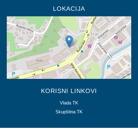
LOKACIJA
KORISNI LINKOVI
Vlada TK
Skupština TK
© 2026 mrspptk.gov.ba. Napravljeno sa
mojWeb
2.10.5 |