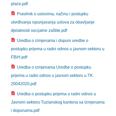
JAVNE USTANOVE
plaće.pdf
CENTRI ZA SOCIJALNI RAD
Pravilnik o uslovima, načinu i postupku
utvrđivanja ispunjavanja uslova za obavljanje
DOKUMENTI
djelatnosti socijalne zaštite.pdf
ZAKONI I PODZAKONSKI AKTI
Uredba o izmjenama i dopuni uredbe o
OBRASCI
postupku prijema u radni odnos u javnom sektoru u
FBiH.pdf
OSTALO
Uredba o izmjenama Uredbe o postupku
JAVNE NABAVKE
prijema u radni odnos u javnom sektoru u TK
STRATEŠKI DOKUMENTI
20042020.pdf
KONTAKT
Uredba o postupku prijema u radni odnos u
Javnom sektoru Tuzlanskog kantona sa Izmjenama
i dopunama.pdf