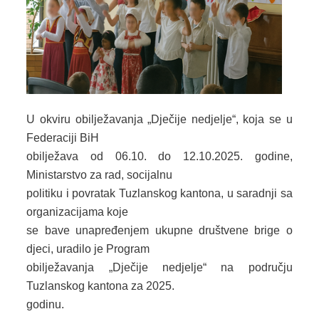
JAVNE USTANOVE
CENTRI ZA SOCIJALNI RAD
DOKUMENTI
ZAKONI I PODZAKONSKI AKTI
U okviru obilježavanja „Dječije nedjelje“, koja se u
OBRASCI
Federaciji BiH
obilježava od 06.10. do 12.10.2025. godine,
OSTALO
Ministarstvo za rad, socijalnu
JAVNE NABAVKE
politiku i povratak Tuzlanskog kantona, u saradnji sa
organizacijama koje
STRATEŠKI DOKUMENTI
se bave unapređenjem ukupne društvene brige o
djeci, uradilo je Program
KONTAKT
obilježavanja „Dječije nedjelje“ na području
Tuzlanskog kantona za 2025.
godinu.