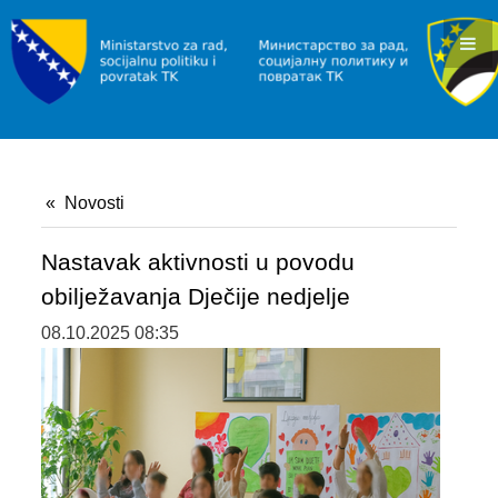
KONKURSI I JAVNI POZIVI
OBAVJEŠTENJA I REZULTATI
RAD I ZAPOŠLJAVANJE
INFORMACIJE
Novosti
SLUŽBA ZA ZAPOŠLJAVANJE
POVRATAK
Nastavak aktivnosti u povodu
obilježavanja Dječije nedjelje
INFORMACIJE/PROGRAMI
08.10.2025 08:35
JAVNI POZIVI
SOCIJALNA ZAŠTITA
INFORMACIJE