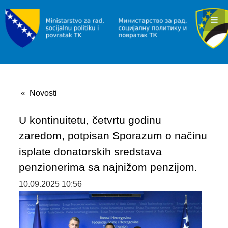
KONKURSI I JAVNI POZIVI
OBAVJEŠTENJA I REZULTATI
RAD I ZAPOŠLJAVANJE
INFORMACIJE
Novosti
SLUŽBA ZA ZAPOŠLJAVANJE
POVRATAK
U kontinuitetu, četvrtu godinu
zaredom, potpisan Sporazum o načinu
INFORMACIJE/PROGRAMI
isplate donatorskih sredstava
JAVNI POZIVI
penzionerima sa najnižom penzijom.
10.09.2025 10:56
SOCIJALNA ZAŠTITA
INFORMACIJE