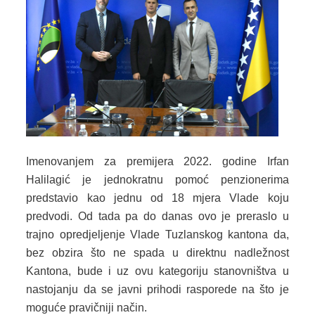
JAVNE USTANOVE
CENTRI ZA SOCIJALNI RAD
DOKUMENTI
ZAKONI I PODZAKONSKI AKTI
OBRASCI
OSTALO
Imenovanjem za premijera 2022. godine Irfan
Halilagić je jednokratnu pomoć penzionerima
JAVNE NABAVKE
predstavio kao jednu od 18 mjera Vlade koju
predvodi. Od tada pa do danas ovo je preraslo u
STRATEŠKI DOKUMENTI
trajno opredjeljenje Vlade Tuzlanskog kantona da,
KONTAKT
bez obzira što ne spada u direktnu nadležnost
Kantona, bude i uz ovu kategoriju stanovništva u
nastojanju da se javni prihodi rasporede na što je
moguće pravičniji način.