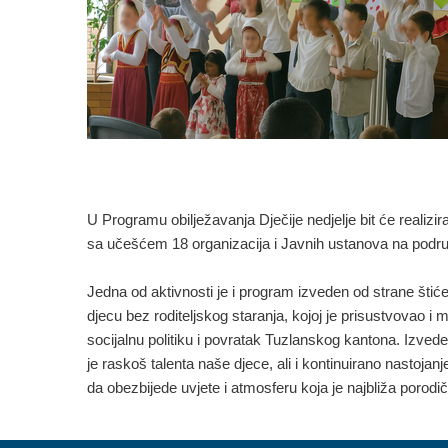
U Programu obilježavanja Dječije nedjelje bit će realizir
sa učešćem 18 organizacija i Javnih ustanova na podr
Jedna od aktivnosti je i program izveden od strane št
djecu bez roditeljskog staranja, kojoj je prisustvovao i m
socijalnu politiku i povratak Tuzlanskog kantona. Izve
je raskoš talenta naše djece, ali i kontinuirano nastoja
da obezbijede uvjete i atmosferu koja je najbliža porod