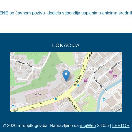
 po Javnom pozivu -dodjela stipendija uspjenim uenicima srednjih
LOKACIJA
© 2026 mrspptk.gov.ba. Napravljeno sa
mojWeb
2.10.5 |
LEFTOR