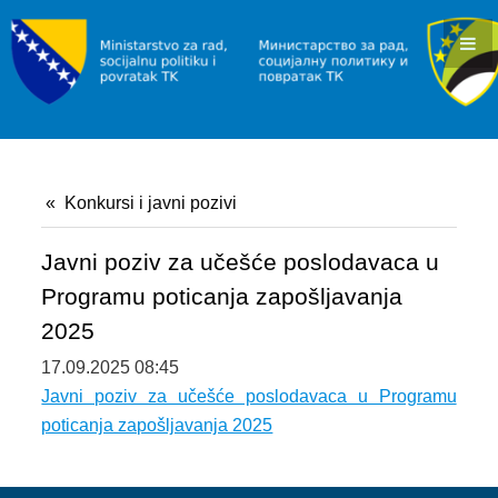
KONKURSI I JAVNI POZIVI
OBAVJEŠTENJA I REZULTATI
RAD I ZAPOŠLJAVANJE
INFORMACIJE
Konkursi i javni pozivi
SLUŽBA ZA ZAPOŠLJAVANJE
POVRATAK
Javni poziv za učešće poslodavaca u
Programu poticanja zapošljavanja
INFORMACIJE/PROGRAMI
2025
JAVNI POZIVI
17.09.2025 08:45
Javni poziv za učešće poslodavaca u Programu
SOCIJALNA ZAŠTITA
poticanja zapošljavanja 2025
INFORMACIJE