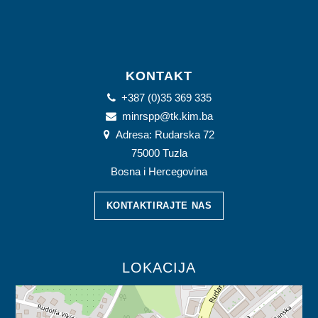
JAVNE USTANOVE
CENTRI ZA SOCIJALNI RAD
DOKUMENTI
KONTAKT
ZAKONI I PODZAKONSKI AKTI
+387 (0)35 369 335
minrspp@tk.kim.ba
OBRASCI
Adresa: Rudarska 72
75000 Tuzla
OSTALO
Bosna i Hercegovina
JAVNE NABAVKE
KONTAKTIRAJTE NAS
STRATEŠKI DOKUMENTI
KONTAKT
LOKACIJA