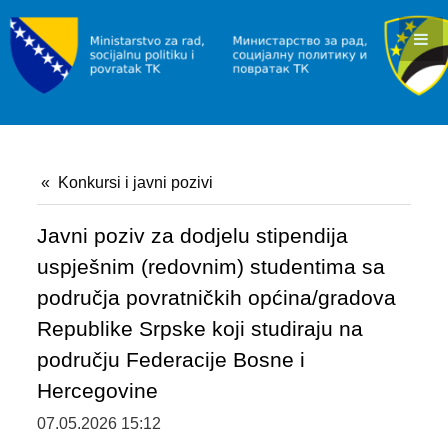
KONKURSI I JAVNI POZIVI
OBAVJEŠTENJA I REZULTATI
RAD I ZAPOŠLJAVANJE
INFORMACIJE
Konkursi i javni pozivi
SLUŽBA ZA ZAPOŠLJAVANJE
POVRATAK
Javni poziv za dodjelu stipendija
uspješnim (redovnim) studentima sa
INFORMACIJE/PROGRAMI
područja povratničkih općina/gradova
JAVNI POZIVI
Republike Srpske koji studiraju na
području Federacije Bosne i
SOCIJALNA ZAŠTITA
Hercegovine
INFORMACIJE
07.05.2026 15:12