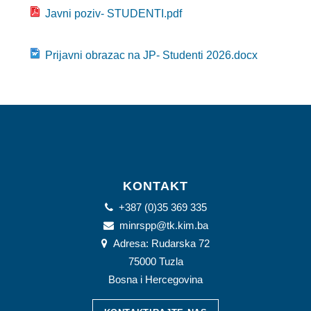
JAVNE USTANOVE
Javni poziv- STUDENTI.pdf
CENTRI ZA SOCIJALNI RAD
Prijavni obrazac na JP- Studenti 2026.docx
DOKUMENTI
ZAKONI I PODZAKONSKI AKTI
OBRASCI
OSTALO
JAVNE NABAVKE
KONTAKT
+387 (0)35 369 335
STRATEŠKI DOKUMENTI
minrspp@tk.kim.ba
Adresa: Rudarska 72
KONTAKT
75000 Tuzla
Bosna i Hercegovina